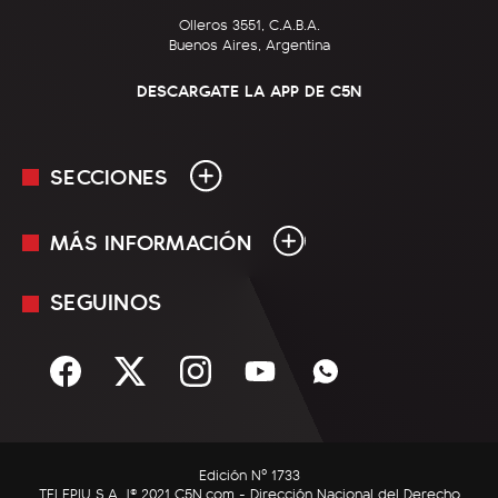
Olleros 3551, C.A.B.A.
Buenos Aires, Argentina
DESCARGATE LA APP DE C5N
SECCIONES
MÁS INFORMACIÓN
En Vivo
Minuto Uno
SEGUINOS
Mediakit
Política
Términos y condiciones
Sociedad
Rss
Economía
Enfoque
Edición Nº 1733
C5N Autos
TELEPIU S.A. |© 2021 C5N.com - Dirección Nacional del Derecho