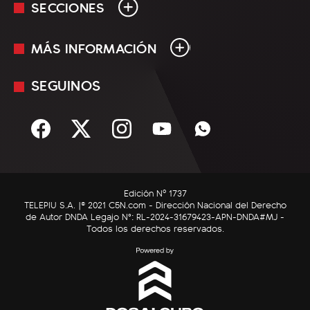
SECCIONES
MÁS INFORMACIÓN
En Vivo
Minuto Uno
SEGUINOS
Mediakit
Política
Términos y condiciones
Sociedad
Rss
Economía
Enfoque
Edición Nº 1737
C5N Autos
TELEPIU S.A. |© 2021 C5N.com - Dirección Nacional del Derecho
de Autor DNDA Legajo N°: RL-2024-31679423-APN-DNDA#MJ -
RatingCero
Todos los derechos reservados.
Deportes
Lifestyle
Astrología