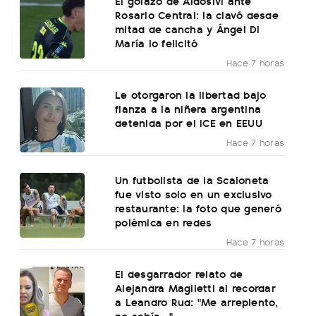
El golazo de Aldosivi ante
Rosario Central: la clavó desde
mitad de cancha y Ángel Di
María lo felicitó
Hace 7 horas
Le otorgaron la libertad bajo
fianza a la niñera argentina
detenida por el ICE en EEUU
Hace 7 horas
Un futbolista de la Scaloneta
fue visto solo en un exclusivo
restaurante: la foto que generó
polémica en redes
Hace 7 horas
El desgarrador relato de
Alejandra Maglietti al recordar
a Leandro Rud: "Me arrepiento,
no sabía..."