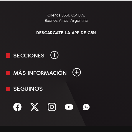
Olleros 3551, C.A.B.A.
Buenos Aires, Argentina
DESCARGATE LA APP DE C5N
SECCIONES
MÁS INFORMACIÓN
En Vivo
Minuto Uno
SEGUINOS
Mediakit
Política
Términos y condiciones
Sociedad
Rss
Economía
Enfoque