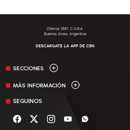
Olleros 3551, C.A.B.A.
Buenos Aires, Argentina
DESCARGATE LA APP DE C5N
SECCIONES
MÁS INFORMACIÓN
En Vivo
Minuto Uno
SEGUINOS
Mediakit
Política
Términos y condiciones
Sociedad
Rss
Economía