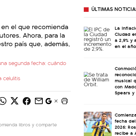
ÚLTIMAS NOTICIA
io en el que recomienda
La inflac
utores. Ahora, para la
Ciudad en
a 2,9% y 
estro país que, además,
en el año
 una segunda fecha: cuándo
Conmoció
reconoci
celulitis
musical q
con Mado
Spears y
Comienza
fecha del
comienda libros y comparte
2026: Ros
recibe a 