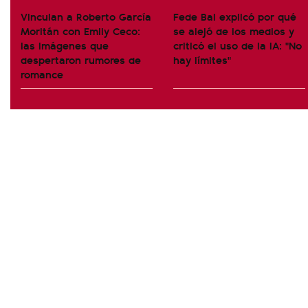
Vinculan a Roberto García
Fede Bal explicó por qué
Moritán con Emily Ceco:
se alejó de los medios y
las imágenes que
criticó el uso de la IA: "No
despertaron rumores de
hay límites"
romance