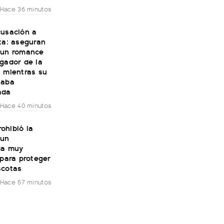
Hace 36 minutos
cusación a
ta: aseguran
 un romance
gador de la
n mientras su
taba
ada
Hace 40 minutos
ohibió la
 un
da muy
 para proteger
scotas
Hace 57 minutos