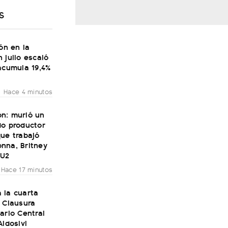
S
ión en la
 julio escaló
acumula 19,4%
Hace 4 minutos
n: murió un
do productor
ue trabajó
nna, Britney
 U2
Hace 17 minutos
 la cuarta
 Clausura
ario Central
Aldosivi