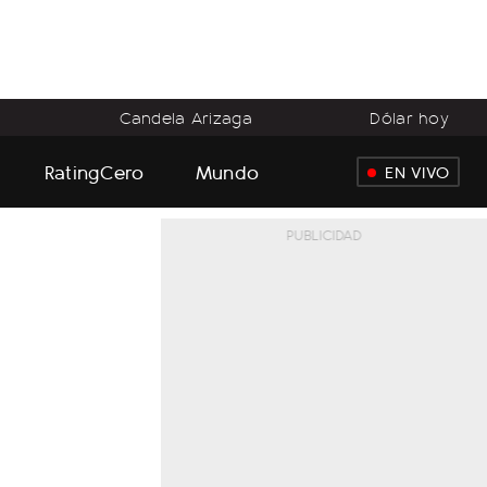
o
Candela Arizaga
Dólar hoy
RatingCero
Mundo
EN VIVO