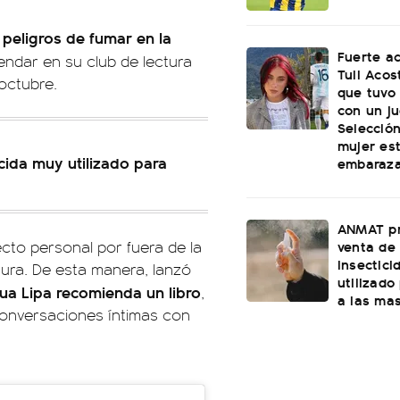
 peligros de fumar en la
Fuerte a
endar en su club de lectura
Tuli Acos
octubre.
que tuvo
con un ju
Selecció
mujer es
cida muy utilizado para
embaraz
ANMAT pr
venta de
cto personal por fuera de la
insectici
tura. De esta manera, lanzó
utilizado
ua Lipa recomienda un libro
,
a las ma
conversaciones íntimas con