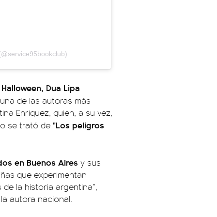
 (@service95bookclub)
 Halloween, Dua Lipa
a una de las autoras más
ina Enriquez, quien, a su vez,
"Los peligros
bro se trató de
ados en Buenos Aires
y sus
niñas que experimentan
e la historia argentina”,
la autora nacional.