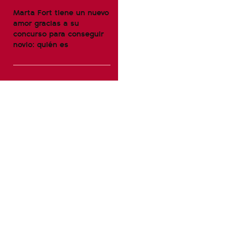
Marta Fort tiene un nuevo
amor gracias a su
concurso para conseguir
novio: quién es