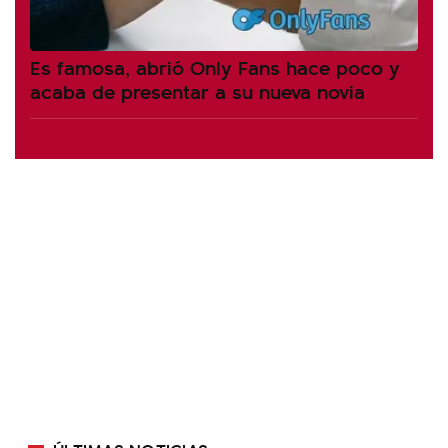
Es famosa, abrió Only Fans hace poco y
acaba de presentar a su nueva novia