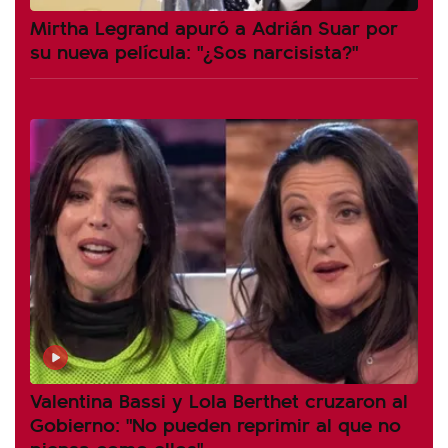
Mirtha Legrand apuró a Adrián Suar por
su nueva película: "¿Sos narcisista?"
Valentina Bassi y Lola Berthet cruzaron al
Gobierno: "No pueden reprimir al que no
piensa como ellos"