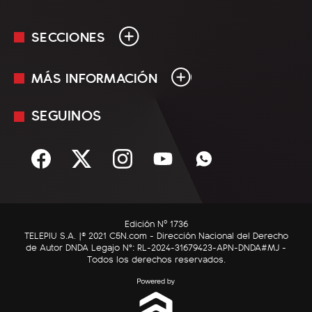
SECCIONES
MÁS INFORMACIÓN
En Vivo
Minuto Uno
SEGUINOS
Mediakit
Política
Términos y condiciones
Sociedad
Rss
Economía
Enfoque
Edición Nº 1736
C5N Autos
TELEPIU S.A. |© 2021 C5N.com - Dirección Nacional del Derecho
de Autor DNDA Legajo N°: RL-2024-31679423-APN-DNDA#MJ -
RatingCero
Todos los derechos reservados.
Deportes
Lifestyle