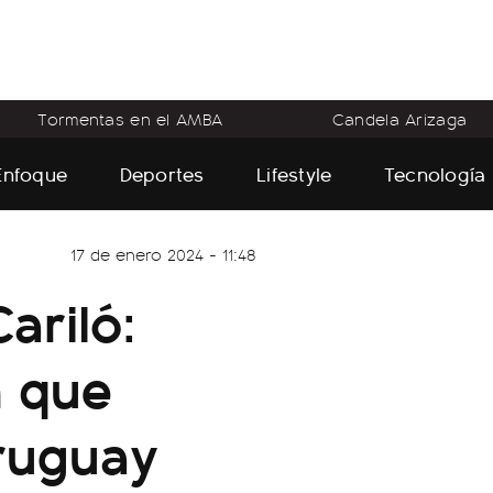
Tormentas en el AMBA
Candela Arizaga
Enfoque
Deportes
Lifestyle
Tecnología
17 de enero 2024 - 11:48
ariló:
n que
ruguay