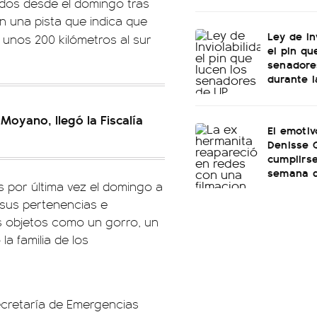
idos desde el domingo tras
on una pista que indica que
Ley de In
unos 200 kilómetros al sur
el pin qu
senadore
durante l
Moyano, llegó la Fiscalía
El emotiv
Denisse 
cumplirs
semana d
s por última vez el domingo a
 sus pertenencias e
s objetos como un gorro, un
a familia de los
secretaría de Emergencias