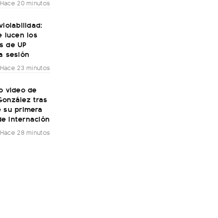
Hace 20 minutos
violabilidad:
e lucen los
s de UP
a sesión
Hace 23 minutos
o video de
González tras
e su primera
e internación
Hace 28 minutos