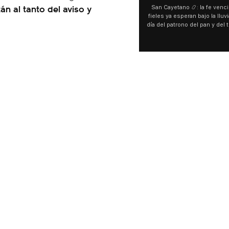
n al tanto del aviso y
San Cayetano 📿: la fe venció al agu
fieles ya esperan bajo la lluvia ➡️ A h
día del patrono del pan y del trabajo, 
personas acampan en Liniers para ag
y pedir. 🎙️ @bernardomagnago