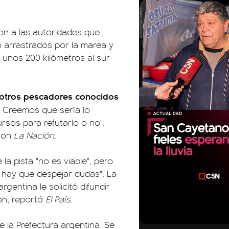
on a las autoridades que
o arrastrados por la marea y
unos 200 kilómetros al sur
n otros pescadores conocidos
Creemos que sería lo
sos para refutarlo o no",
 con
La Nación
.
la pista "no es viable", pero
 hay que despejar dudas". La
gentina le solicitó difundir
ón, reportó
El País
.
00:00
 la Prefectura argentina. Se