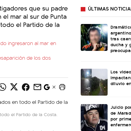
tigadores que su padre
ÚLTIMAS NOTICIA
 el mar al sur de Punta
todo el Partido de la
Dramátic
argentin
tras caer
do ingresaron al mar en
ducha y 
preocupa
esaparición de los dos
Los vide
impactan
diluvio e
Juicio po
de Marad
odo el Partido de la Costa.
por prime
enfermer