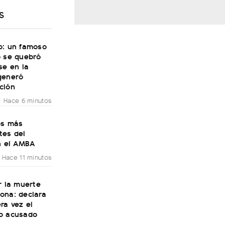
S
o: un famoso
o se quebró
se en la
generó
ción
Hace 6 minutos
os más
tes del
n el AMBA
Hace 11 minutos
r la muerte
ona: declara
ra vez el
o acusado