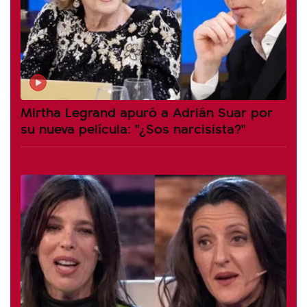
Mirtha Legrand apuró a Adrián Suar por
su nueva película: "¿Sos narcisista?"