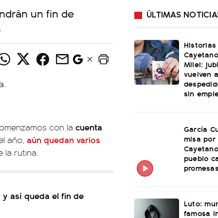
endrán un fin de
ÚLTIMAS NOTICIA
.
Historias
Cayetano
Milei: ju
vuelven a
despedid
sin empl
cuenta
s comenzamos con la
García Cu
misa por
aún quedan
varios
el año,
Cayetano
 la rutina.
pueblo c
promesas
y así queda el fin de
Luto: mu
famosa i