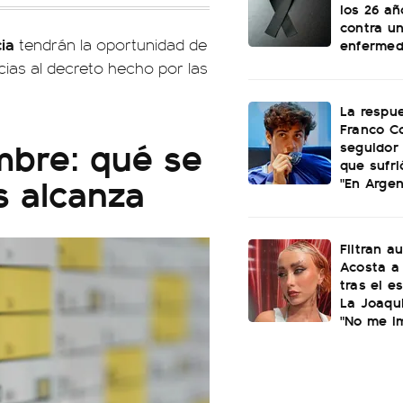
los 26 añ
contra u
ia
tendrán la oportunidad de
enferme
ias al decreto hecho por las
La respu
Franco C
mbre: qué se
seguidor 
que sufri
 alcanza
"En Argen
Filtran a
Acosta a 
tras el e
La Joaqui
"No me i