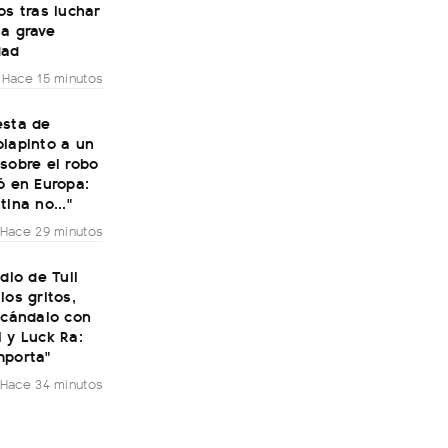
os tras luchar
na grave
dad
Hace 15 minutos
esta de
olapinto a un
sobre el robo
ó en Europa:
tina no..."
Hace 29 minutos
udio de Tuli
los gritos,
scándalo con
 y Luck Ra:
mporta"
Hace 34 minutos