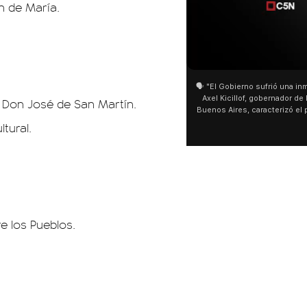
n de María.
01:05
🗣️ "El Gobierno sufrió una inmensa der
Axel Kicillof, gobernador de la Provi
l Don José de San Martín.
Buenos Aires, caracterizó el proyect
de Inviolabilidad de la Propiedad P
ltural.
como "una lista sábana con temas ne
y destacó "la movilización popular".
declaración fue desde el santuario 
Cayetano, donde también advirtió q
sociedad no solo sufre porque no lle
que también está endeudada"
re los Pueblos.