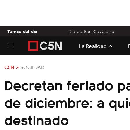
Temas del día
Día de San Cayetano
La Realidad
C5N >
SOCIEDAD
Decretan feriado pa
de diciembre: a qu
destinado