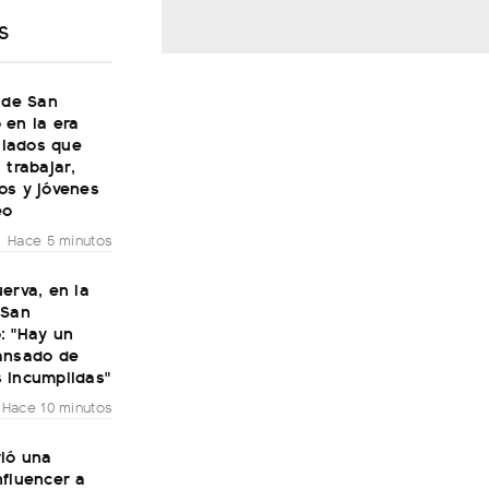
S
 de San
 en la era
bilados que
 trabajar,
os y jóvenes
eo
Hace 5 minutos
erva, en la
 San
: "Hay un
ansado de
 incumplidas"
Hace 10 minutos
rió una
nfluencer a