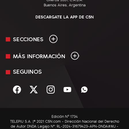
Buenos Aires, Argentina
DESCARGATE LA APP DE C5N
SECCIONES
MÁS INFORMACIÓN
En Vivo
Minuto Uno
SEGUINOS
Mediakit
Política
Términos y condiciones
Sociedad
Rss
Economía
Enfoque
Edición Nº 1734
C5N Autos
TELEPIU S.A. |© 2021 C5N.com - Dirección Nacional del Derecho
de Autor DNDA Legajo N°: RL-2024-31679423-APN-DNDA#MJ -