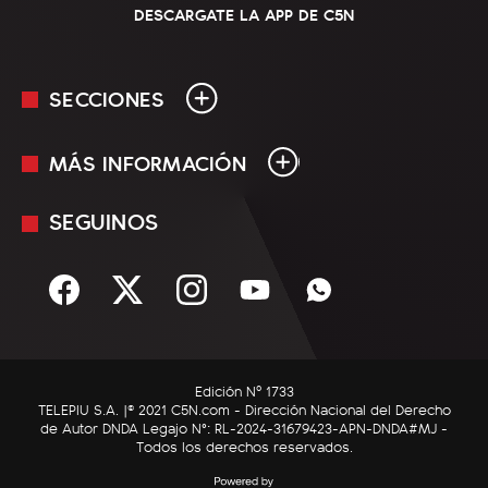
DESCARGATE LA APP DE C5N
SECCIONES
MÁS INFORMACIÓN
En Vivo
Minuto Uno
SEGUINOS
Mediakit
Política
Términos y condiciones
Sociedad
Rss
Economía
Enfoque
Edición Nº 1733
C5N Autos
TELEPIU S.A. |© 2021 C5N.com - Dirección Nacional del Derecho
de Autor DNDA Legajo N°: RL-2024-31679423-APN-DNDA#MJ -
RatingCero
Todos los derechos reservados.
Deportes