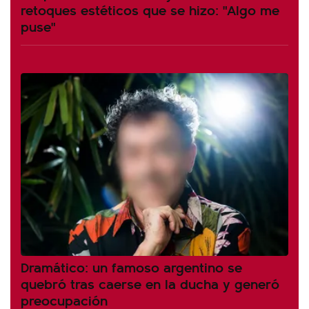
retoques estéticos que se hizo: "Algo me
puse"
Dramático: un famoso argentino se
quebró tras caerse en la ducha y generó
preocupación