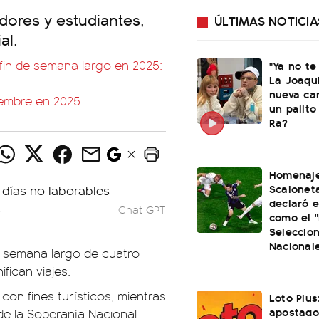
adores y estudiantes,
ÚLTIMAS NOTICIA
al.
 fin de semana largo en 2025:
"Ya no te
La Joaqu
nueva ca
iembre en 2025
un palito
Ra?
Homenaje
Scaloneta
declaró el
s
Chat GPT
como el "
Seleccio
Nacional
e semana largo de cuatro
fican viajes.
con fines turísticos, mientras
Loto Plus
apostado
 de la Soberanía Nacional.