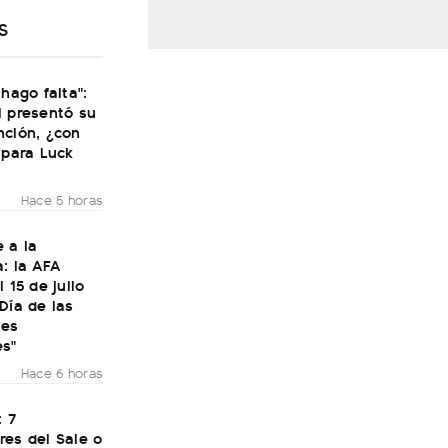
S
 hago falta":
i presentó su
nción, ¿con
 para Luck
Hace 5 horas
 a la
: la AFA
 15 de julio
Día de las
nes
es"
Hace 6 horas
: 7
res del Sale o