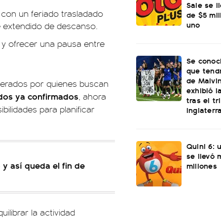
Sale se l
 con un feriado trasladado
de $5 mi
uno
e extendido de descanso.
y ofrecer una pausa entre
Se conoci
que tend
de Malvi
perados por quienes buscan
exhibió l
ados ya confirmados
, ahora
tras el t
bilidades para planificar
Inglaterr
Quini 6: 
se llevó
y así queda el fin de
millones
ilibrar la actividad