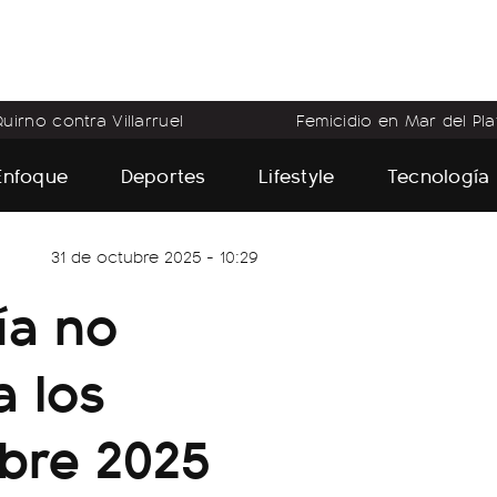
uirno contra Villarruel
Femicidio en Mar del Pla
Enfoque
Deportes
Lifestyle
Tecnología
31 de octubre 2025 - 10:29
ía no
a los
bre 2025