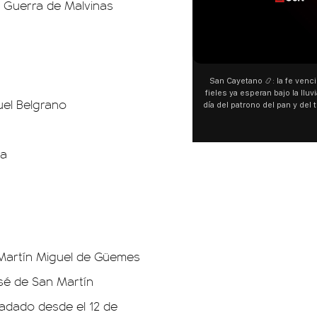
la Guerra de Malvinas
San Cayetano 📿: la fe venci
fieles ya esperan bajo la lluvi
nuel Belgrano
día del patrono del pan y del 
personas acampan en Liniers
y pedir. 🎙️ @bernard
ía
n Martín Miguel de Güemes
osé de San Martín
sladado desde el 12 de