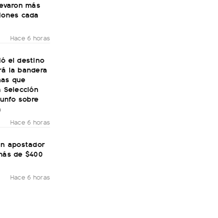
levaron más
llones cada
Hace 6 horas
ó el destino
rá la bandera
nas que
a Selección
riunfo sobre
a
Hace 6 horas
un apostador
 más de $400
Hace 6 horas