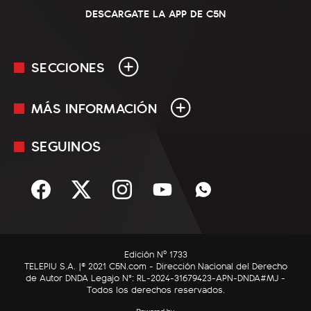
DESCARGATE LA APP DE C5N
SECCIONES
MÁS INFORMACIÓN
En Vivo
Minuto Uno
SEGUINOS
Mediakit
Política
Términos y condiciones
Sociedad
Rss
Economía
Enfoque
Edición Nº 1733
C5N Autos
TELEPIU S.A. |© 2021 C5N.com - Dirección Nacional del Derecho
de Autor DNDA Legajo N°: RL-2024-31679423-APN-DNDA#MJ -
RatingCero
Todos los derechos reservados.
Deportes