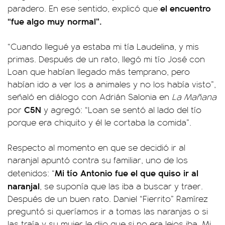
el encuentro
paradero. En ese sentido, explicó que
“fue algo muy normal”.
“Cuando llegué ya estaba mi tía Laudelina, y mis
primas. Después de un rato, llegó mi tío José con
Loan que habían llegado más temprano, pero
habían ido a ver los a animales y no los había visto”,
señaló en diálogo con Adrián Salonia en
La Mañana
C5N
por
y agregó: “Loan se sentó al lado del tío
porque era chiquito y él le cortaba la comida”.
Respecto al momento en que se decidió ir al
naranjal apuntó contra su familiar, uno de los
Mi tío Antonio fue el que quiso ir al
detenidos: “
naranjal
, se suponía que las iba a buscar y traer.
Después de un buen rato. Daniel “Fierrito” Ramírez
preguntó si queríamos ir a tomas las naranjas o si
las traía y su mujer le dijo que si no era lejos iba. Mi