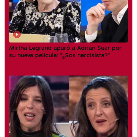
Mirtha Legrand apuró a Adrián Suar por
su nueva película: "¿Sos narcisista?"