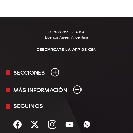
Olleros 3551, C.A.B.A.
Buenos Aires, Argentina
DESCARGATE LA APP DE C5N
SECCIONES
MÁS INFORMACIÓN
En Vivo
Minuto Uno
SEGUINOS
Mediakit
Política
Términos y condiciones
Sociedad
Rss