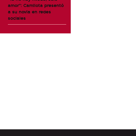
amor": Camilota presentó
a su novia en redes
sociales