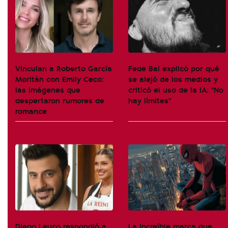
Vinculan a Roberto García
Fede Bal explicó por qué
Moritán con Emily Ceco:
se alejó de los medios y
las imágenes que
criticó el uso de la IA: "No
despertaron rumores de
hay límites"
romance
Diego Leuco respondió a
La increíble marca que