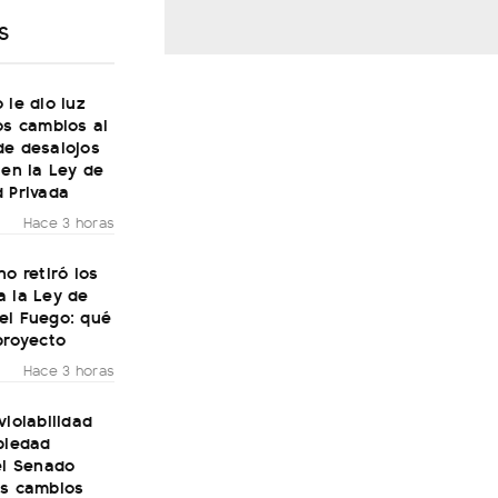
S
 le dio luz
os cambios al
de desalojos
 en la Ley de
 Privada
Hace 3 horas
no retiró los
a la Ley de
el Fuego: qué
proyecto
Hace 3 horas
violabilidad
piedad
el Senado
os cambios