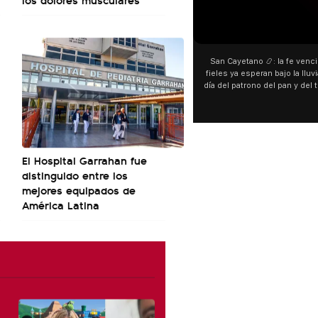
00:00
San Cayetano 📿: la fe venció al agua y los
fieles ya esperan bajo la lluvia ➡️ A horas del
¿
día del patrono del pan y del trabajo, miles de
personas acampan en Liniers para agradecer
y pedir. 🎙️ @bernardomagnago
d
El Hospital Garrahan fue
distinguido entre los
mejores equipados de
América Latina