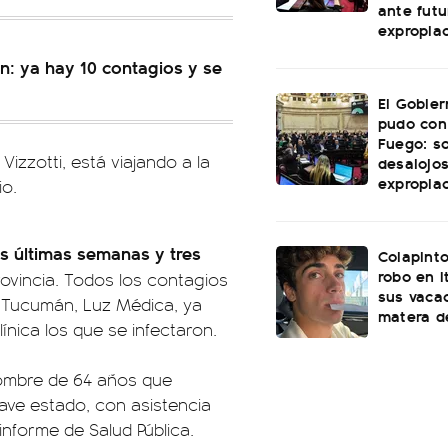
ante futu
expropia
n: ya hay 10 contagios y se
El Gobie
pudo con
Fuego: s
Vizzotti, está viajando a la
desalojos
expropia
io.
as últimas semanas y tres
Colapinto
robo en I
rovincia. Todos los contagios
sus vacac
 Tucumán, Luz Médica, ya
matera d
nica los que se infectaron.
hombre de 64 años que
ave estado, con asistencia
 informe de Salud Pública.