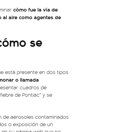
cómo fue la vía de
rminar
o al aire como agentes de
 cómo se
e está presente en dos tipos
lmonar o llamada
presentar cuadros de
iebre de Pontiac" y se
ión de aerosoles contaminados
dos o exposición de un
a en su página web que no