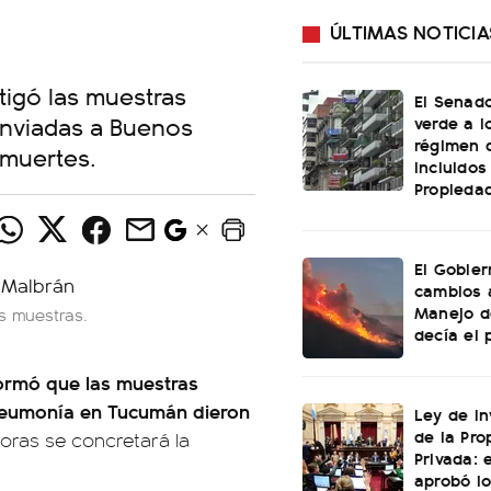
ÚLTIMAS NOTICIA
stigó las muestras
El Senado
enviadas a Buenos
verde a l
régimen 
 muertes.
incluidos
Propiedad
El Gobier
cambios 
Manejo d
as muestras.
decía el 
formó que las muestras
 neumonía en Tucumán dieron
Ley de In
de la Pro
horas se concretará la
Privada: 
aprobó l