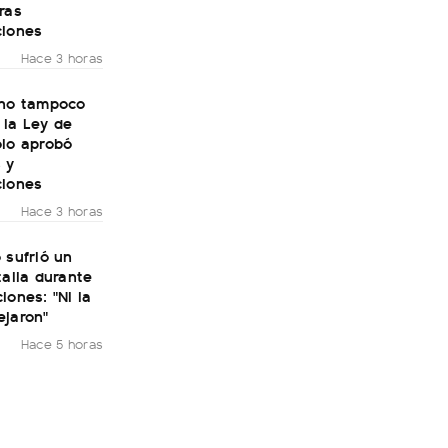
ras
ciones
Hace 3 horas
rno tampoco
 la Ley de
olo aprobó
 y
ciones
Hace 3 horas
 sufrió un
talia durante
iones: "Ni la
ejaron"
Hace 5 horas