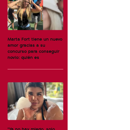
Marta Fort tiene un nuevo
amor gracias a su
concurso para conseguir
novio: quién es
"Ya no hay miedo, solo