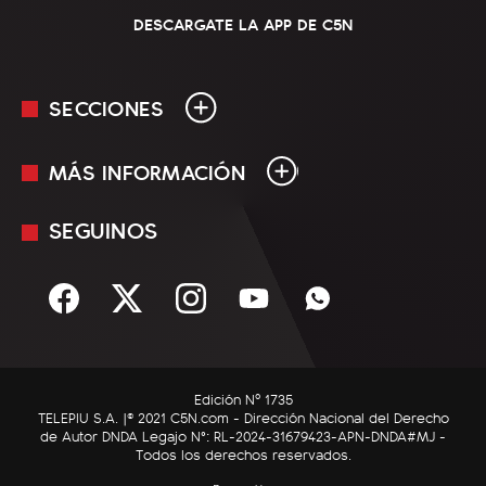
DESCARGATE LA APP DE C5N
SECCIONES
MÁS INFORMACIÓN
En Vivo
Minuto Uno
SEGUINOS
Mediakit
Política
Términos y condiciones
Sociedad
Rss
Economía
Enfoque
Edición Nº 1735
C5N Autos
TELEPIU S.A. |© 2021 C5N.com - Dirección Nacional del Derecho
de Autor DNDA Legajo N°: RL-2024-31679423-APN-DNDA#MJ -
RatingCero
Todos los derechos reservados.