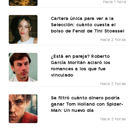
Hace 1 hora
Cartera única para ver a la
Selección: cuánto cuesta el
bolso de Fendi de Tini Stoessel
Hace 2 horas
¿Está en pareja? Roberto
García Moritán aclaró los
romances a los que fue
vinculado
Hace 2 horas
Se filtró cuánto dinero podría
ganar Tom Holland con Spider-
Man: Un nuevo día
Hace 2 horas