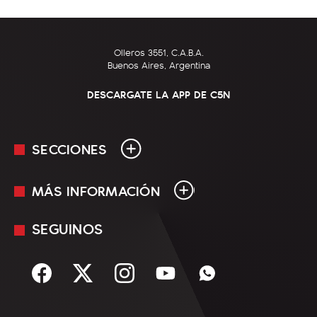
Olleros 3551, C.A.B.A.
Buenos Aires, Argentina
DESCARGATE LA APP DE C5N
SECCIONES
MÁS INFORMACIÓN
En Vivo
Minuto Uno
SEGUINOS
Mediakit
Política
Términos y condiciones
Sociedad
Rss
Economía