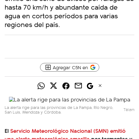
hasta 70 km/h y abundante caída de
agua en cortos períodos para varias
regiones del país.
Agregar C5N en
La alerta rige para las provincias de La Pampa, Río Negro,
Télam
San Luis, Mendoza y Córdoba.
El
Servicio Meteorológico Nacional (SMN) emitió
una alerta meteorológica amarilla
por tormentas y