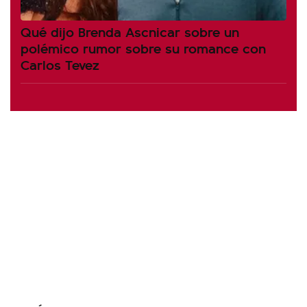
Qué dijo Brenda Ascnicar sobre un
polémico rumor sobre su romance con
Carlos Tevez