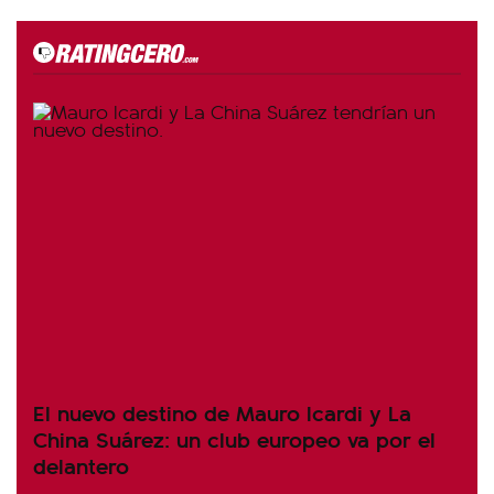
El nuevo destino de Mauro Icardi y La
China Suárez: un club europeo va por el
delantero