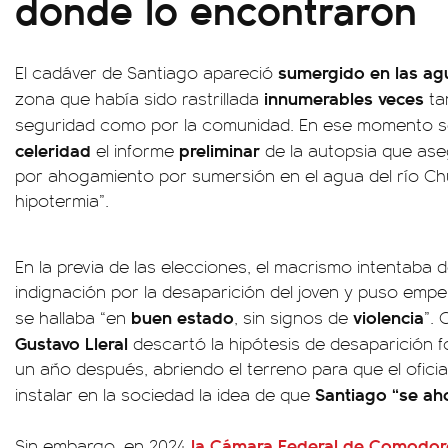
donde lo encontraron
sumergido en las agu
El cadáver de Santiago apareció
innumerables veces
zona que había sido rastrillada
ta
seguridad como por la comunidad. En ese momento se
celeridad
preliminar
el informe
de la autopsia que ase
por ahogamiento por sumersión en el agua del río C
hipotermia”.
En la previa de las elecciones, el macrismo intentaba d
indignación por la desaparición del joven y puso empe
buen estado
violencia
se hallaba “en
, sin signos de
”. 
Gustavo Lleral
descartó la hipótesis de desaparición 
un año después, abriendo el terreno para que el ofici
Santiago “se ah
instalar en la sociedad la idea de que
la Cámara Federal de Comodoro 
Sin embargo, en 2024