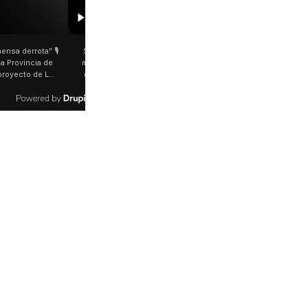
01:29
00:29
️
San Cayetano: Jorge García Cuerva juntó a
Rosalía salió a saludar 
miles de peregrinos en Liniers El arzobispo
plena Avenida Juan B. Jus
de Buenos Aires destacó la fortaleza de la
último show en el Mov
multitud de peregrinos que acampó bajo el
cantante española bajó
agua y soportó las bajas temperaturas de los
trasladaba y varios fanáti
últimos días: "Son dificultades que pudieron
que era ella, corrieron
ser superadas por la fe". @bernardomagnago
rosalia.a