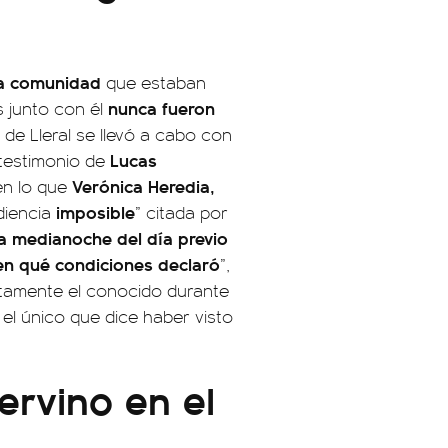
la comunidad
que estaban
nunca fueron
s junto con él
 de Lleral se llevó a cabo con
Lucas
 testimonio de
Verónica Heredia,
en lo que
imposible
diencia
” citada por
la medianoche del día previo
en qué condiciones declaró
”,
stamente el conocido durante
s el único que dice haber visto
tervino en el