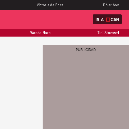
Victoria de Boca
Dólar hoy
IR A
Wanda Nara
Tini Stoessel