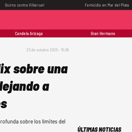
Quirno contra Villarruel
Femicidio en Mar del Plata
Candela Arizaga
Gran Hermano
23 de octubre 2025 - 15:36
ix sobre una
dejando a
es
rofunda sobre los límites del
ÚLTIMAS NOTICIAS