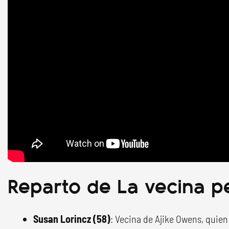
Reparto de La vecina p
Susan Lorincz (58)
: Vecina de Ajike Owens, quie