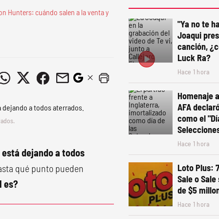
n Hunters: cuándo salen a la venta y
"Ya no te ha
Joaqui pre
canción, ¿c
Luck Ra?
Hace 1 hora
Homenaje a 
AFA declaró 
como el "Dí
rados.
Seleccione
Hace 1 hora
 está dejando a todos
hasta qué punto pueden
Loto Plus: 
Sale o Sale
l es?
de $5 millo
Hace 1 hora