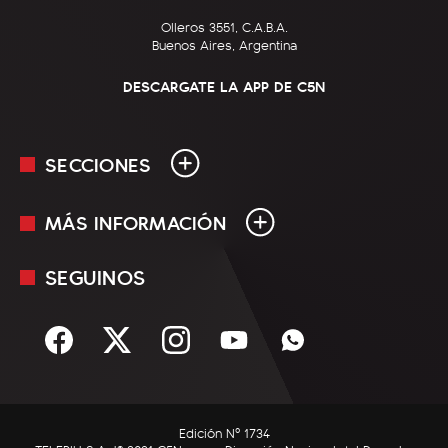
Olleros 3551, C.A.B.A.
Buenos Aires, Argentina
DESCARGATE LA APP DE C5N
SECCIONES
MÁS INFORMACIÓN
En Vivo
Minuto Uno
SEGUINOS
Mediakit
Política
Términos y condiciones
Sociedad
Rss
Economía
Enfoque
Edición Nº 1734
C5N Autos