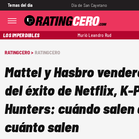
Temas del día
Día de San Cayetano
LOS IMPERDIBLES
Murió Leandro Rud
RATINGCERO >
RATINGCERO
Mattel y Hasbro vende
del éxito de Netflix, 
Hunters: cuándo salen a
cuánto salen