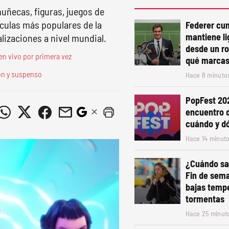
ñecas, figuras, juegos de
ículas más populares de la
Federer cu
mantiene li
lizaciones a nivel mundial.
desde un ro
en vivo por primera vez
qué marcas 
ión y suspenso
Hace 8 minuto
PopFest 202
encuentro 
cuándo y d
Hace 14 minut
¿Cuándo sal
Fin de sem
bajas tempe
tormentas
Hace 25 minut