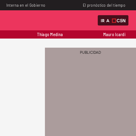
Interna en el Gobierno
El pronóstico del tiempo
IR A
Thiago Medina
Mauro Icardi