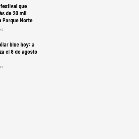
 festival que
ás de 20 mil
n Parque Norte
os
ólar blue hoy: a
za el 8 de agosto
os