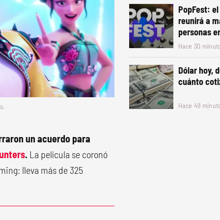
PopFest: el
reunirá a m
personas e
Hace 30 minut
Dólar hoy, d
cuánto coti
Hace 49 minut
os.
rraron un acuerdo para
unters
.
La película se coronó
ming: lleva más de 325