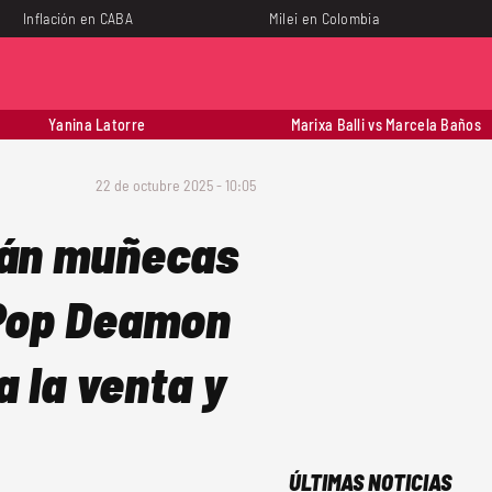
Inflación en CABA
Milei en Colombia
Yanina Latorre
Marixa Balli vs Marcela Baños
22 de octubre 2025 - 10:05
rán muñecas
K-Pop Deamon
 la venta y
ÚLTIMAS NOTICIAS