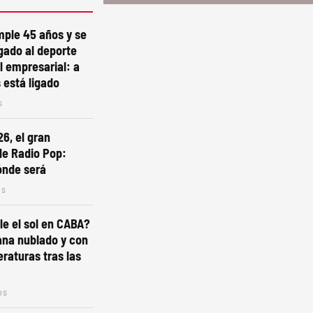
mple 45 años y se
gado al deporte
l empresarial: a
está ligado
s
6, el gran
de Radio Pop:
ónde será
os
e el sol en CABA?
ana nublado y con
raturas tras las
os