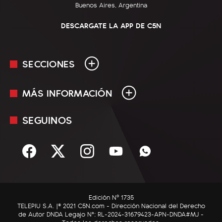
Buenos Aires, Argentina
DESCARGATE LA APP DE C5N
SECCIONES
MÁS INFORMACIÓN
En Vivo
Minuto Uno
SEGUINOS
Mediakit
Política
Términos y condiciones
Sociedad
Rss
Economía
Enfoque
Edición Nº 1735
C5N Autos
TELEPIU S.A. |© 2021 C5N.com - Dirección Nacional del Derecho
de Autor DNDA Legajo N°: RL-2024-31679423-APN-DNDA#MJ -
RatingCero