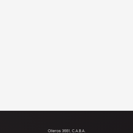
Olleros 3551, C.A.B.A.