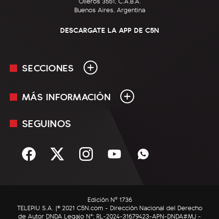
Olleros 3551, C.A.B.A.
Buenos Aires, Argentina
DESCARGATE LA APP DE C5N
SECCIONES
MÁS INFORMACIÓN
En Vivo
Minuto Uno
SEGUINOS
Mediakit
Política
Términos y condiciones
Sociedad
Rss
Economía
Enfoque
Edición Nº 1736
C5N Autos
TELEPIU S.A. |© 2021 C5N.com - Dirección Nacional del Derecho
de Autor DNDA Legajo N°: RL-2024-31679423-APN-DNDA#MJ -