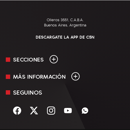
Olleros 3551, C.A.B.A.
Buenos Aires, Argentina
DESCARGATE LA APP DE C5N
SECCIONES
MÁS INFORMACIÓN
En Vivo
Minuto Uno
SEGUINOS
Mediakit
Política
Términos y condiciones
Sociedad
Rss
Economía
Enfoque