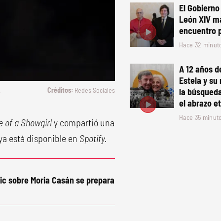
El Gobierno
León XIV m
encuentro p
Hace 32 minut
A 12 años d
Estela y su 
.
Redes Sociales
la búsqueda
el abrazo e
Hace 35 minut
e of a Showgirl
y compartió una
ya está disponible en
Spotify.
pic sobre Moria Casán se prepara