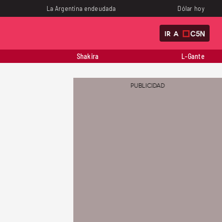
La Argentina endeudada
Dólar hoy
IR A
Shakira
L-Gante