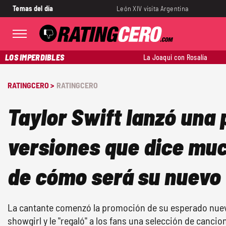
Temas del día
León XIV visita Argentina
LOS IMPERDIBLES
La Joaqui con Rosalía
RATINGCERO >
RATINGCERO
Taylor Swift lanzó una 
versiones que dice mu
de cómo será su nuevo
La cantante comenzó la promoción de su esperado nuevo
showgirl y le "regaló" a los fans una selección de cancio