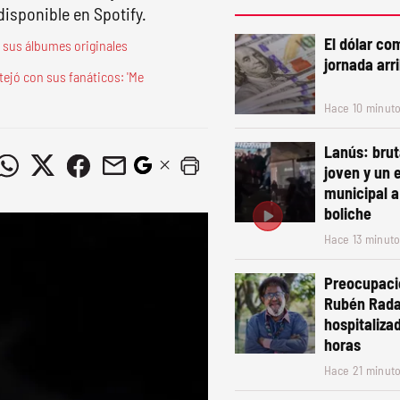
isponible en Spotify.
El dólar co
 sus álbumes originales
jornada arr
tejó con sus fanáticos: 'Me
Hace 10 minut
Lanús: brut
joven y un
municipal a
boliche
Hace 13 minut
Preocupació
Rubén Rada
hospitaliza
horas
Hace 21 minut