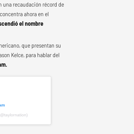
n una recaudación récord de
 concentra ahora en el
ascendió el nombre
mericano, que presentan su
Jason Kelce, para hablar del
am.
ram
(@taylornation)