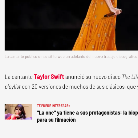
La cantante publicó en su sitito web un adelanto del nuevo trabajo discográfico
La cantante
Taylor Swift
anunció su nuevo disco
The Lif
playlist
con 20 versiones de muchos de sus clásicos, que 
TE PUEDE INTERESAR:
"La one" ya tiene a sus protagonistas: la bio
para su filmación