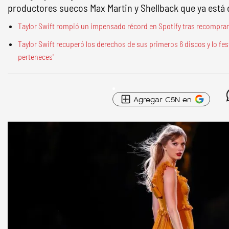
productores suecos Max Martin y Shellback que ya está d
Taylor Swift rompió un impensado récord en Spotify tras recomprar
Taylor Swift recuperó los derechos de sus primeros 6 discos y lo fes
perteneces'
Agregar C5N en