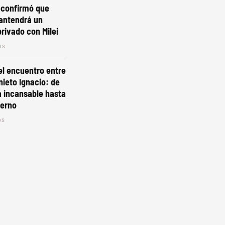
 confirmó que
antendrá un
rivado con Milei
os
el encuentro entre
nieto Ignacio: de
 incansable hasta
terno
os