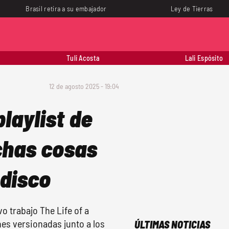
Brasil retira a su embajador
Ley de Tierras
Tuli Acosta
Lali Espósito
12 de agosto 2025 - 19:04
playlist de
chas cosas
 disco
 trabajo The Life of a
nes versionadas junto a los
ÚLTIMAS NOTICIAS