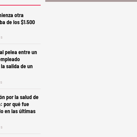
mienza otra
iba de los $1.500
os
al pelea entre un
 empleado
 la salida de un
os
n por la salud de
: por qué fue
do en las últimas
os