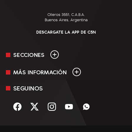
Olleros 3551, C.A.B.A.
Buenos Aires, Argentina
DESCARGATE LA APP DE C5N
SECCIONES
MÁS INFORMACIÓN
En Vivo
Minuto Uno
SEGUINOS
Mediakit
Política
Términos y condiciones
Sociedad
Rss
Economía
Enfoque