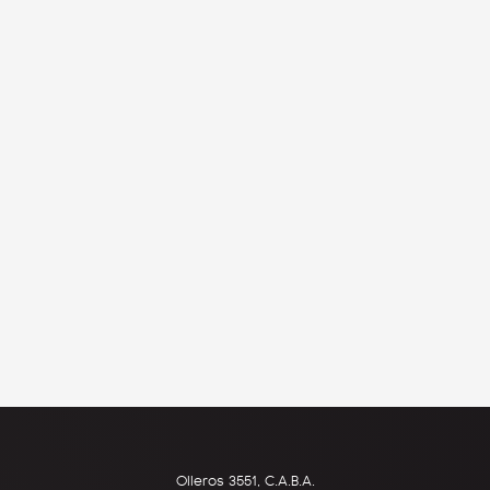
Olleros 3551, C.A.B.A.