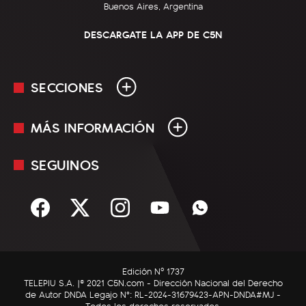
Buenos Aires, Argentina
DESCARGATE LA APP DE C5N
SECCIONES
MÁS INFORMACIÓN
En Vivo
Minuto Uno
SEGUINOS
Mediakit
Política
Términos y condiciones
Sociedad
Rss
Economía
Enfoque
Edición Nº 1737
C5N Autos
TELEPIU S.A. |© 2021 C5N.com - Dirección Nacional del Derecho
de Autor DNDA Legajo N°: RL-2024-31679423-APN-DNDA#MJ -
RatingCero
Todos los derechos reservados.