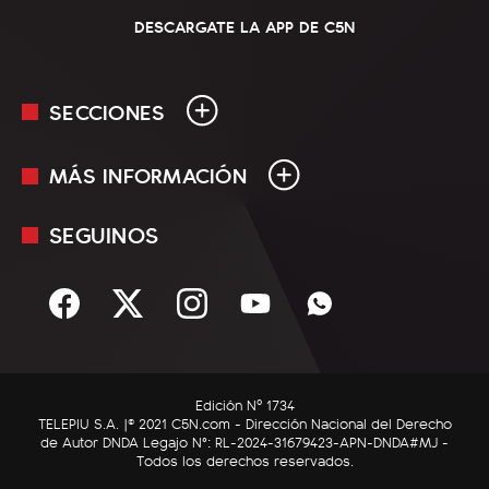
DESCARGATE LA APP DE C5N
SECCIONES
MÁS INFORMACIÓN
En Vivo
Minuto Uno
SEGUINOS
Mediakit
Política
Términos y condiciones
Sociedad
Rss
Economía
Enfoque
Edición Nº 1734
C5N Autos
TELEPIU S.A. |© 2021 C5N.com - Dirección Nacional del Derecho
de Autor DNDA Legajo N°: RL-2024-31679423-APN-DNDA#MJ -
RatingCero
Todos los derechos reservados.