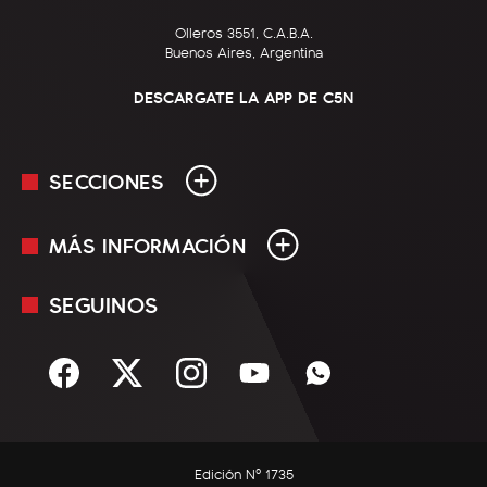
Olleros 3551, C.A.B.A.
Buenos Aires, Argentina
DESCARGATE LA APP DE C5N
SECCIONES
MÁS INFORMACIÓN
En Vivo
Minuto Uno
SEGUINOS
Mediakit
Política
Términos y condiciones
Sociedad
Rss
Economía
Enfoque
Edición Nº 1735
C5N Autos