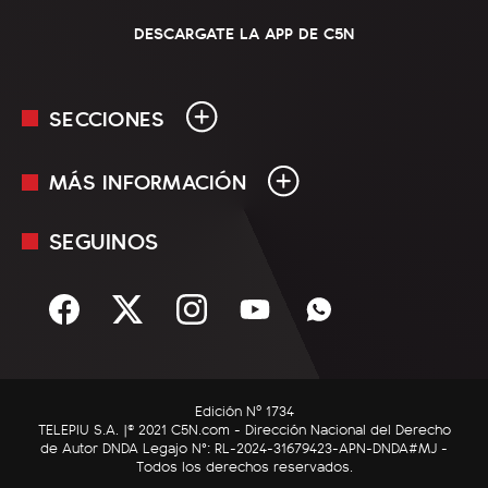
DESCARGATE LA APP DE C5N
SECCIONES
MÁS INFORMACIÓN
En Vivo
Minuto Uno
SEGUINOS
Mediakit
Política
Términos y condiciones
Sociedad
Rss
Economía
Enfoque
Edición Nº 1734
C5N Autos
TELEPIU S.A. |© 2021 C5N.com - Dirección Nacional del Derecho
de Autor DNDA Legajo N°: RL-2024-31679423-APN-DNDA#MJ -
RatingCero
Todos los derechos reservados.