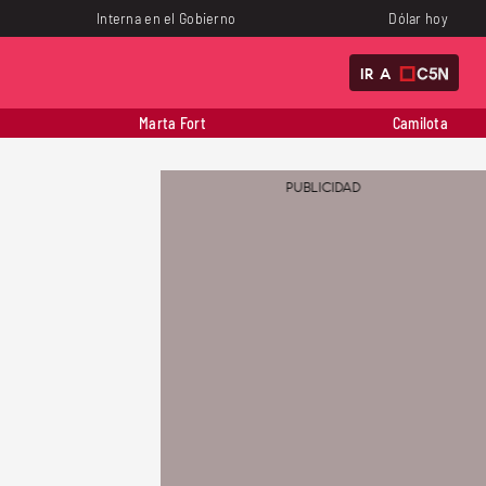
Interna en el Gobierno
Dólar hoy
IR A
Marta Fort
Camilota