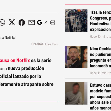
Tras la fero
Congreso, 
Monteoliva 
explicacion
Hace 10 minut
Free Piks
Nico Occhia
no pudieron
ausa en Netflix
es la serie
pregunta en
incomodó 
 una
nueva producción
Hace 18 minut
ficial lanzado por la
deramente atrapante sobre
Estuvo cas
modelo fam
por supuest
ahora sale 
años meno