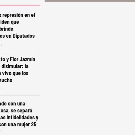
z represión en el
piden que
brinde
es en Diputados
os
to y Flor Jazmín
 disimular: la
 vivo que los
mucho
os
ado con una
osa, se separó
as infidelidades y
con una mujer 25
r