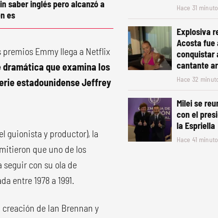
in saber inglés pero alcanzó a
Hace 31 minut
n es
Explosiva r
Acosta fue
s premios Emmy llega a Netflix
conquistar 
cantante a
e dramática que examina los
Hace 32 minut
erie estadounidense Jeffrey
Milei se re
con el pres
la Espriella
l guionista y productor), la
Hace 41 minut
mitieron que uno de los
 seguir con su ola de
a entre 1978 a 1991.
 creación de Ian Brennan y