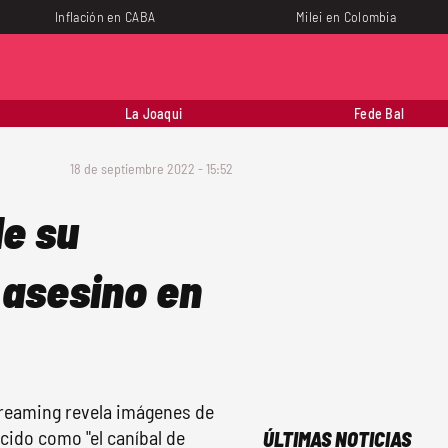
Inflación en CABA
Milei en Colombia
La Joaqui
Fede Bal
18 de septiembre 2022 - 15:52
de su
 asesino en
treaming revela imágenes de
cido como "el caníbal de
ÚLTIMAS NOTICIAS