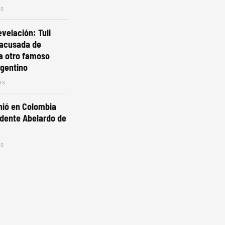
os
evelación: Tuli
 acusada de
a otro famoso
rgentino
os
unió en Colombia
idente Abelardo de
os