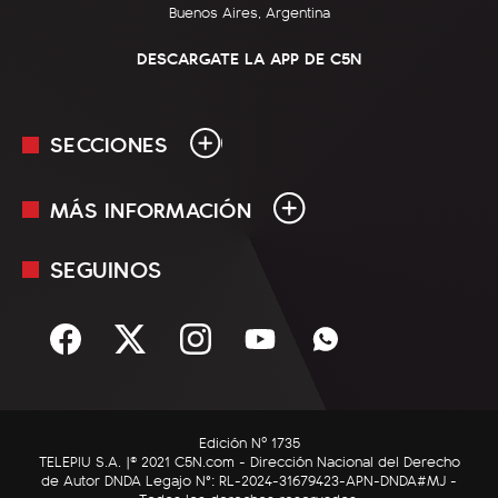
Buenos Aires, Argentina
DESCARGATE LA APP DE C5N
SECCIONES
MÁS INFORMACIÓN
En Vivo
Minuto Uno
SEGUINOS
Mediakit
Política
Términos y condiciones
Sociedad
Rss
Economía
Enfoque
Edición Nº 1735
C5N Autos
TELEPIU S.A. |© 2021 C5N.com - Dirección Nacional del Derecho
de Autor DNDA Legajo N°: RL-2024-31679423-APN-DNDA#MJ -
RatingCero