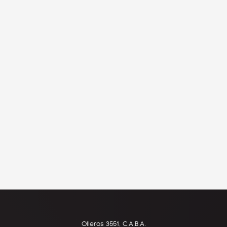
Olleros 3551, C.A.B.A.