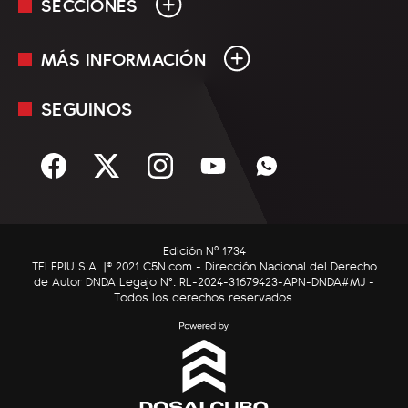
SECCIONES
MÁS INFORMACIÓN
En Vivo
Minuto Uno
SEGUINOS
Mediakit
Política
Términos y condiciones
Sociedad
Rss
Economía
Enfoque
Edición Nº 1734
C5N Autos
TELEPIU S.A. |© 2021 C5N.com - Dirección Nacional del Derecho
de Autor DNDA Legajo N°: RL-2024-31679423-APN-DNDA#MJ -
RatingCero
Todos los derechos reservados.
Deportes
Lifestyle
Astrología