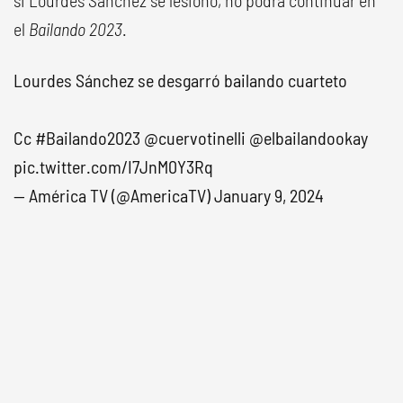
si Lourdes Sánchez se lesionó, no podrá continuar en
el
Bailando 2023
.
Lourdes Sánchez se desgarró bailando cuarteto
Cc
#Bailando2023
@cuervotinelli
@elbailandookay
pic.twitter.com/I7JnM0Y3Rq
— América TV (@AmericaTV)
January 9, 2024