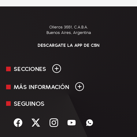
Olleros 3551, C.A.B.A.
Buenos Aires, Argentina
DESCARGATE LA APP DE C5N
SECCIONES
MÁS INFORMACIÓN
En Vivo
Minuto Uno
SEGUINOS
Mediakit
Política
Términos y condiciones
Sociedad
Rss
Economía