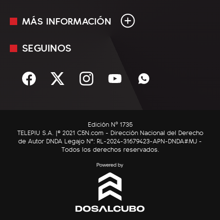
MÁS INFORMACIÓN
En Vivo
Minuto Uno
SEGUINOS
Mediakit
Política
Términos y condiciones
Sociedad
Rss
Economía
Enfoque
Edición Nº 1735
C5N Autos
TELEPIU S.A. |© 2021 C5N.com - Dirección Nacional del Derecho
de Autor DNDA Legajo N°: RL-2024-31679423-APN-DNDA#MJ -
RatingCero
Todos los derechos reservados.
Deportes
Lifestyle
Astrología
Tecnología