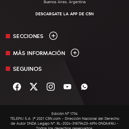
Buenos Aires, Argentina
DESCARGATE LA APP DE C5N
SECCIONES
MÁS INFORMACIÓN
En Vivo
Minuto Uno
SEGUINOS
Mediakit
Política
Términos y condiciones
Sociedad
Rss
Economía
Enfoque
Edición Nº 1734
C5N Autos
TELEPIU S.A. |© 2021 C5N.com - Dirección Nacional del Derecho
de Autor DNDA Legajo N°: RL-2024-31679423-APN-DNDA#MJ -
RatingCero
Todos los derechos reservados.