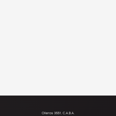
Olleros 3551, C.A.B.A.