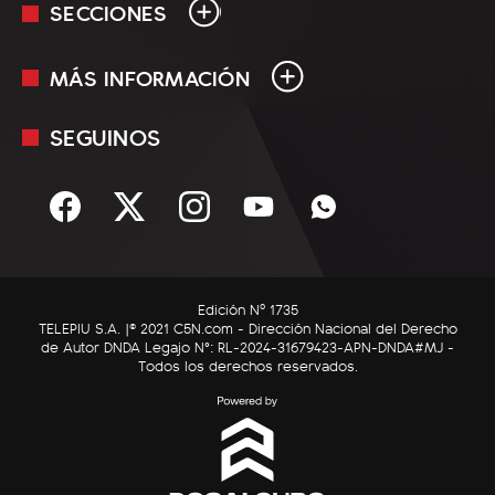
SECCIONES
MÁS INFORMACIÓN
En Vivo
Minuto Uno
SEGUINOS
Mediakit
Política
Términos y condiciones
Sociedad
Rss
Economía
Enfoque
Edición Nº 1735
C5N Autos
TELEPIU S.A. |© 2021 C5N.com - Dirección Nacional del Derecho
de Autor DNDA Legajo N°: RL-2024-31679423-APN-DNDA#MJ -
RatingCero
Todos los derechos reservados.
Deportes
Lifestyle
Astrología