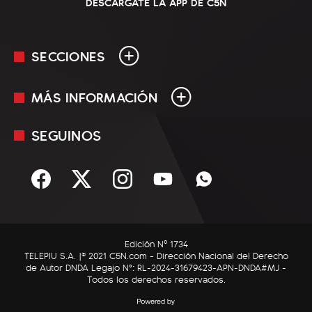
DESCARGATE LA APP DE C5N
SECCIONES
MÁS INFORMACIÓN
En Vivo
Minuto Uno
SEGUINOS
Mediakit
Política
Términos y condiciones
Sociedad
Rss
Economía
Enfoque
Edición Nº 1734
C5N Autos
TELEPIU S.A. |© 2021 C5N.com - Dirección Nacional del Derecho
de Autor DNDA Legajo N°: RL-2024-31679423-APN-DNDA#MJ -
RatingCero
Todos los derechos reservados.
Deportes