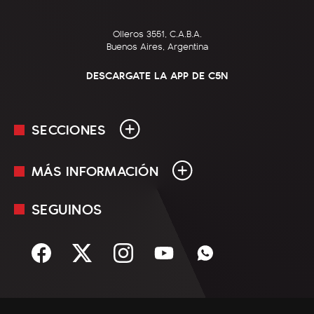
Olleros 3551, C.A.B.A.
Buenos Aires, Argentina
DESCARGATE LA APP DE C5N
SECCIONES
MÁS INFORMACIÓN
En Vivo
Minuto Uno
SEGUINOS
Mediakit
Política
Términos y condiciones
Sociedad
Rss
Economía
Enfoque