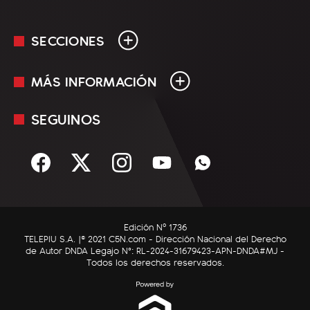
SECCIONES
MÁS INFORMACIÓN
En Vivo
Minuto Uno
SEGUINOS
Mediakit
Política
Términos y condiciones
Sociedad
Rss
Economía
Enfoque
Edición Nº 1736
C5N Autos
TELEPIU S.A. |© 2021 C5N.com - Dirección Nacional del Derecho
de Autor DNDA Legajo N°: RL-2024-31679423-APN-DNDA#MJ -
RatingCero
Todos los derechos reservados.
Deportes
Lifestyle