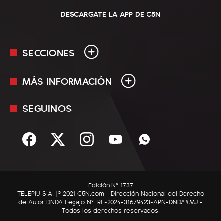
DESCARGATE LA APP DE C5N
SECCIONES
MÁS INFORMACIÓN
En Vivo
Minuto Uno
SEGUINOS
Mediakit
Política
Términos y condiciones
Sociedad
Rss
Economía
Enfoque
Edición Nº 1737
C5N Autos
TELEPIU S.A. |© 2021 C5N.com - Dirección Nacional del Derecho
de Autor DNDA Legajo N°: RL-2024-31679423-APN-DNDA#MJ -
RatingCero
Todos los derechos reservados.