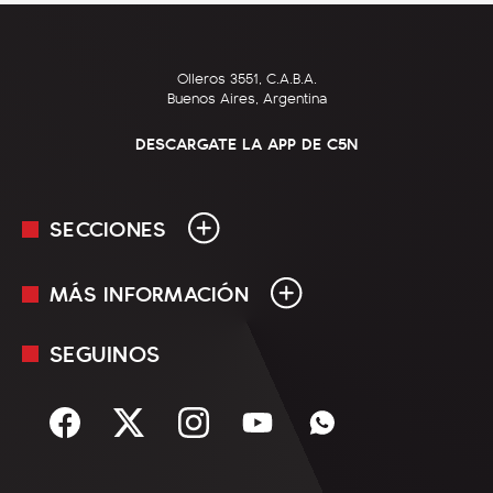
Olleros 3551, C.A.B.A.
Buenos Aires, Argentina
DESCARGATE LA APP DE C5N
SECCIONES
MÁS INFORMACIÓN
En Vivo
Minuto Uno
SEGUINOS
Mediakit
Política
Términos y condiciones
Sociedad
Rss
Economía