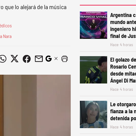
 que lo alejará de la música
Argentina 
mundo ante
médicos
ingeniero h
final de Ju
da Nara
Hace 4 horas
El golazo de
Rosario Cen
desde mita
Ángel Di Mar
Hace 4 horas
Le otorgaro
fianza a la 
detenida po
Hace 4 horas