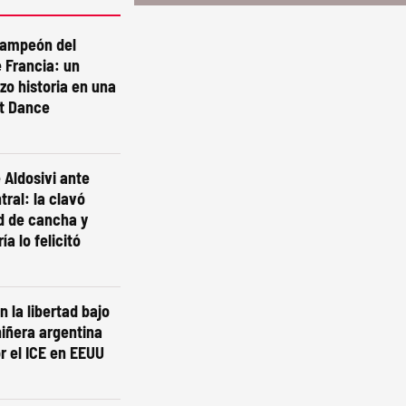
campeón del
 Francia: un
izo historia en una
st Dance
 Aldosivi ante
tral: la clavó
d de cancha y
ía lo felicitó
n la libertad bajo
niñera argentina
r el ICE en EEUU