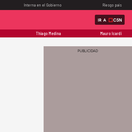
Interna en el Gobierno
Riesgo país
IR A
Thiago Medina
Mauro Icardi