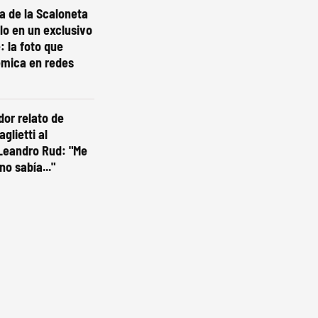
ta de la Scaloneta
olo en un exclusivo
: la foto que
émica en redes
dor relato de
glietti al
Leandro Rud: "Me
no sabía..."