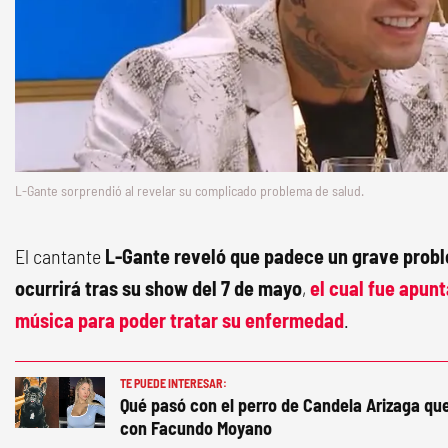
L-Gante sorprendió al revelar su complicado problema de salud.
El cantante
L-Gante reveló que padece un grave probl
ocurrirá tras su show del 7 de mayo
,
el cual fue apun
música para poder tratar su enfermedad
.
TE PUEDE INTERESAR:
Qué pasó con el perro de Candela Arizaga qu
con Facundo Moyano