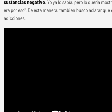
sustancias negativo
. Yo ya lo sabía, pero lo quería mo
era por eso". De esta manera, también buscó aclarar que 
adicciones.