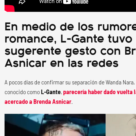
En medio de los rumor
romance, L-Gante tuvo
sugerente gesto con B
Asnicar en las redes
A pocos días de confirmar su separación de Wanda Nara, 
conocido como
L-Gante
,
parecería haber dado vuelta l
acercado a
Brenda Asnicar
.