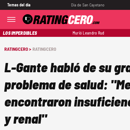
Temas del día
Día de San Cayetano
LOS IMPERDIBLES
Murió Leandro Rud
RATINGCERO >
RATINGCERO
L-Gante habló de su gr
problema de salud: "M
encontraron insuficien
y renal"