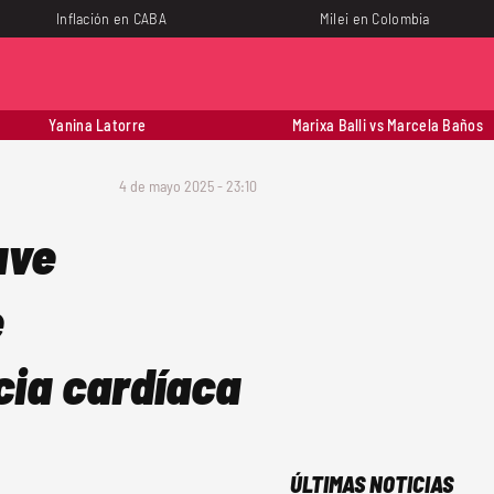
Inflación en CABA
Milei en Colombia
Yanina Latorre
Marixa Balli vs Marcela Baños
4 de mayo 2025 - 23:10
ave
e
cia cardíaca
ÚLTIMAS NOTICIAS