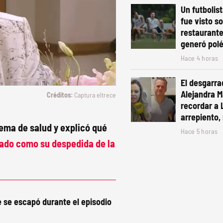
Un futbolis
fue visto s
restaurante
generó pol
Hace 4 horas
El desgarra
Alejandra Ma
Captura eltrece
recordar a 
arrepiento, 
ema de salud y explicó qué
Hace 5 horas
tado como su despedida de la
e se escapó durante el episodio