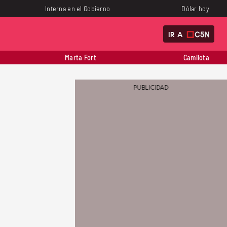
Interna en el Gobierno
Dólar hoy
IR A
Marta Fort
Camilota