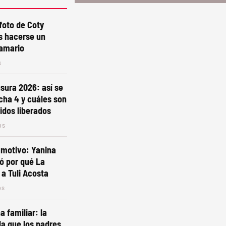
foto de Coty
s hacerse un
amario
s
sura 2026: así se
echa 4 y cuáles son
tidos liberados
os
 motivo: Yanina
ró por qué La
 a Tuli Acosta
os
a familiar: la
la que los padres