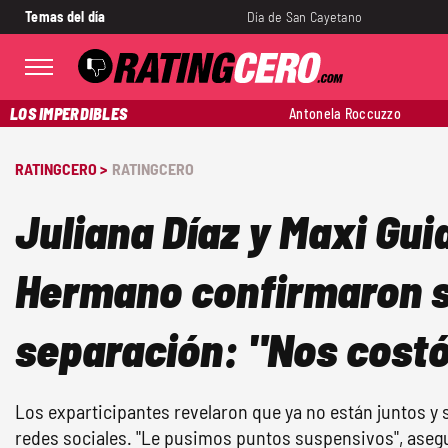
Temas del día
Día de San Cayetano
LOS IMPERDIBLES
Antonela Roccuzzo
RATINGCERO >
RATINGCERO
Juliana Díaz y Maxi Gui
Hermano confirmaron 
separación: "Nos costó.
Los exparticipantes revelaron que ya no están juntos y 
redes sociales. "Le pusimos puntos suspensivos", asegu