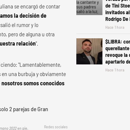
de Tini Sto
uliana se encargó de contar
invitados a
amos la decisión de
Rodrigo De 
salió el rumor y lo
Hace 1 hora
, pero de alguna u otra
$LIBRA: con
uestra relación
".
querellante
revoque la 
apartarlo d
 diciendo: "Lamentablemente,
Hace 1 hora
s en una burbuja y obviamente
e nosotros somos conocidos
Redes sociales
rmano 2022
en pie.