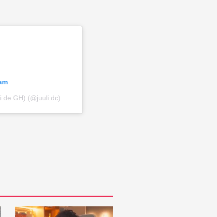
ram
 de GH) (@juuli.dc)