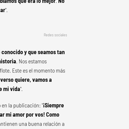
abíamos que era lo mejor
.
No
tar
".
Redes sociales
 conocido y que seamos tan
istoria
. Nos estamos
 flote. Este es el momento más
niverso quiere, vamos a
e mi vida
".
 en la publicación: "
¡Siempre
iar mi amor por vos! Como
mantienen una buena relación a