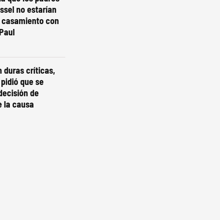
essel no estarían
l casamiento con
Paul
 duras críticas,
 pidió que se
decisión de
e la causa