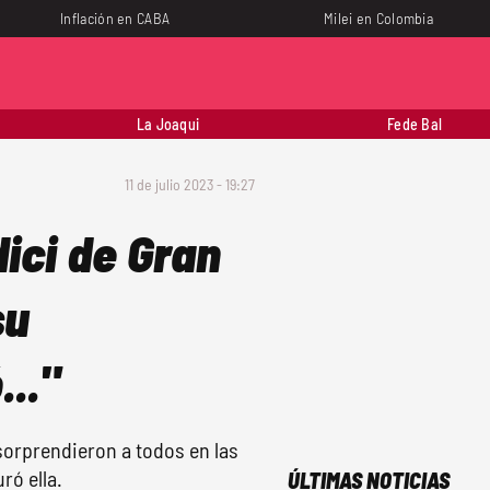
Inflación en CABA
Milei en Colombia
La Joaqui
Fede Bal
11 de julio 2023 - 19:27
dici de Gran
su
.."
sorprendieron a todos en las
ró ella.
ÚLTIMAS NOTICIAS