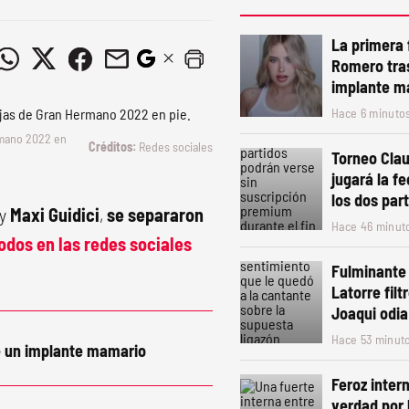
La primera 
Romero tra
implante m
Hace 6 minuto
mano 2022
en
Redes sociales
Torneo Clau
jugará la f
los dos par
y
Maxi Guidici
,
se separaron
Hace 46 minut
odos en las redes sociales
Fulminante
Latorre filt
Joaqui odia
Hace 53 minut
e un implante mamario
Feroz intern
verdad por 