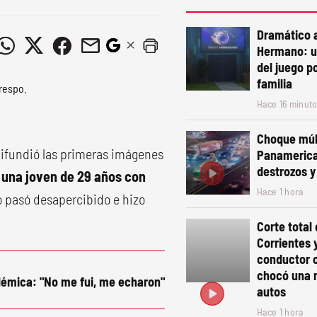
Dramático 
Hermano: u
del juego p
familia
Hace 16 minut
Choque múl
ifundió las primeras imágenes
Panamerica
destrozos 
 una joven de 29 años con
Hace 1 hora
no pasó desapercibido e hizo
Corte total
Corrientes 
conductor c
chocó una m
olémica: "No me fui, me echaron"
autos
Hace 1 hora