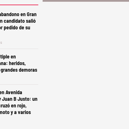
abandono en Gran
n candidato salió
or pedido de su
os
tiple en
na: heridos,
y grandes demoras
 en Avenida
y Juan B Justo: un
ruzó en rojo,
oto y a varios