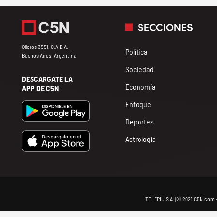
SECCIONES
Olleros 3551, C.A.B.A.
Política
Buenos Aires, Argentina
Sociedad
DESCARGATE LA
Economía
APP DE C5N
Enfoque
Deportes
Astrología
TELEPIU S.A. |© 2021 C5N.com 