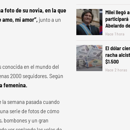
a foto de su novia, en la que
Milei llegó 
participará
Te amo, mi amor”,
junto a un
Abelardo de 
Hace 1 hora
El dólar ci
racha alcist
$1.500
 es conocida en el mundo del
Hace 2 horas
penas 2000 seguidores. Según
pa femenina.
te la semana pasada cuando
 una serie de fotos de cómo
os, bombones y un gran
ede ver soplando las velas de