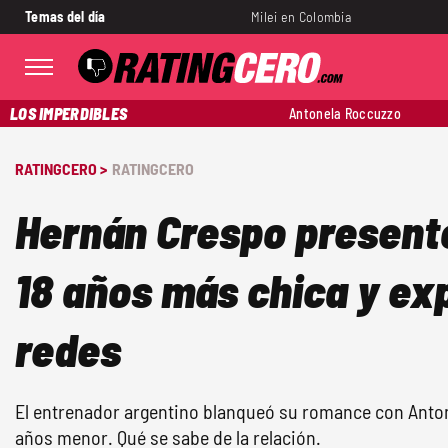
Temas del día
Milei en Colombia
LOS IMPERDIBLES
Antonela Roccuzzo
RATINGCERO >
RATINGCERO
Hernán Crespo presentó
18 años más chica y ex
redes
El entrenador argentino blanqueó su romance con Antone
años menor. Qué se sabe de la relación.