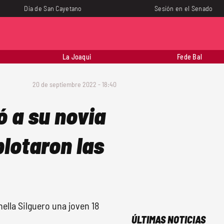
Día de San Cayetano
Sesión en el Senado
La Joaqui
Fede Bal
20 de septiembre 2022 - 18:40
 a su novia
plotaron las
lla Silguero una joven 18
ÚLTIMAS NOTICIAS