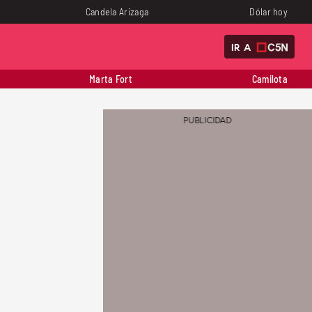
Candela Arizaga
Dólar hoy
IR A
Marta Fort
Camilota