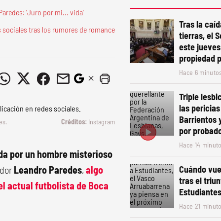
redes: 'Juro por mi... vida'
Tras la caíd
 sociales tras los rumores de romance
tierras, el
este jueves
propiedad 
Hace 6 minuto
Triple lesbi
las pericia
Barrientos y
es.
Instagram
por probado
Hace 14 minut
a por un hombre misterioso
ador
Leandro Paredes
,
algo
Cuándo vue
tras el triu
el actual futbolista de Boca
Estudiante
Hace 21 minut