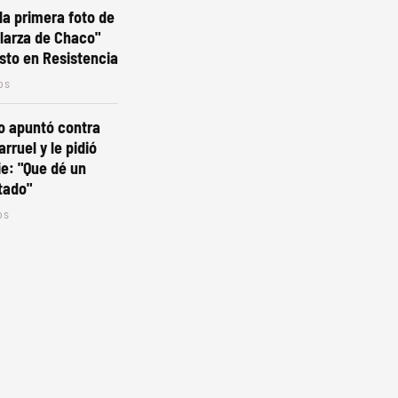
la primera foto de
alarza de Chaco"
esto en Resistencia
os
o apuntó contra
arruel y le pidió
e: "Que dé un
tado"
os