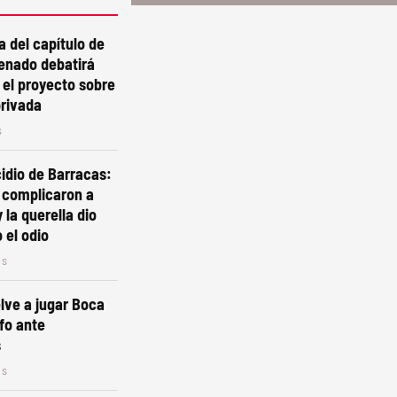
a del capítulo de
 Senado debatirá
 el proyecto sobre
privada
s
cidio de Barracas:
s complicaron a
 la querella dio
 el odio
os
lve a jugar Boca
nfo ante
s
os