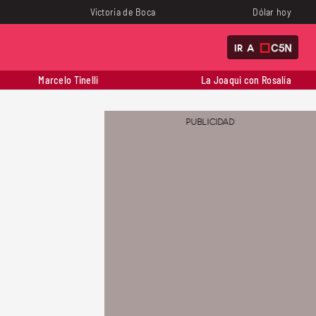
Victoria de Boca
Dólar hoy
IR A
Marcelo Tinelli
La Joaqui con Rosalía