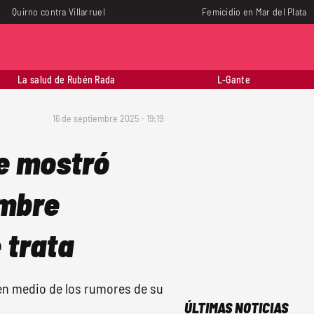
Quirno contra Villarruel
Femicidio en Mar del Plata
La salud de Rubén Rada
L-Gante
16 de septiembre 2025 - 19:19
e mostró
mbre
 trata
en medio de los rumores de su
ÚLTIMAS NOTICIAS