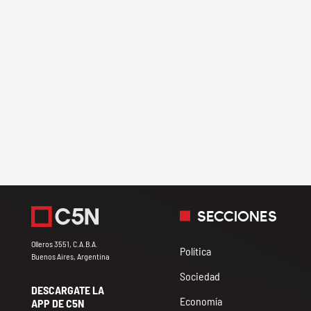
SECCIONES
Olleros 3551, C.A.B.A.
Política
Buenos Aires, Argentina
Sociedad
DESCARGATE LA
Economía
APP DE C5N