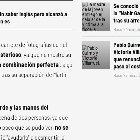
Se conoció 
la "Nahir G
in saber inglés pero alcanzó a
tras su arr
n es
Hace 24 minut
carrete de fotografías con el
Pablo Quirn
Victoria Vill
sterioso
, ya que no mostró su
que renunci
a combinación perfecta
", algo
paso al cos
tras su separación de Martín
Hace 27 minut
rde y las manos del
a cena de dos personas, ya que
 lo poco que se pudo ver,
no se
dió "ayudarlo" a desmentir la