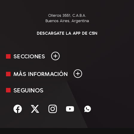
Olleros 3551, C.A.B.A.
Buenos Aires, Argentina
DESCARGATE LA APP DE C5N
SECCIONES
MÁS INFORMACIÓN
En Vivo
Minuto Uno
SEGUINOS
Mediakit
Política
Términos y condiciones
Sociedad
Rss
Economía
Enfoque